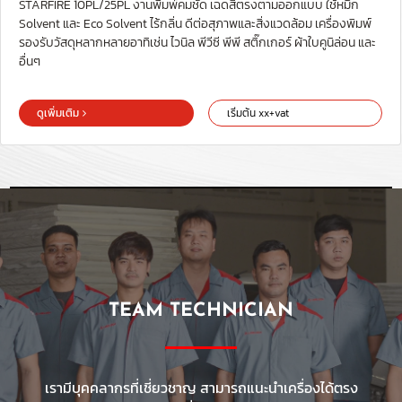
STARFIRE 10PL/25PL งานพิมพ์คมชัด เฉดสีตรงตามออกแบบ ใช้หมึก
Solvent และ Eco Solvent ไร้กลิ่น ดีต่อสุภาพและสิ่งแวดล้อม เครื่องพิมพ์
รองรับวัสดุหลากหลายอาทิเช่น ไวนิล พีวีซี พีพี สติ๊กเกอร์ ผ้าใบคูนิล่อน และ
อื่นๆ
ดูเพิ่มเติม
เริ่มต้น xx+vat
TEAM TECHNICIAN
เรามีบุคคลากรที่เชี่ยวชาญ สามารถแนะนำเครื่องได้ตรง