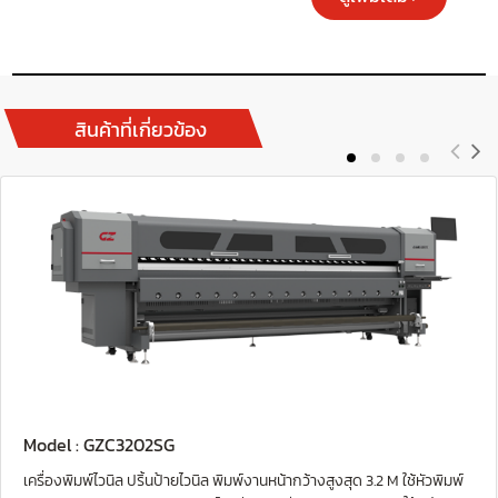
สินค้าที่เกี่ยวข้อง
Model : GZC3202SG
เครื่องพิมพ์ไวนิล ปริ้นป้ายไวนิล พิมพ์งานหน้ากว้างสูงสุด 3.2 M ใช้หัวพิมพ์