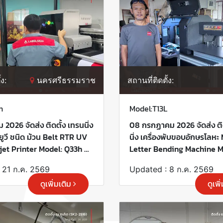
้ง:
นครศรีธรรมราช
สถานที่ติดตั้ง:
h
Model:T13L
2026 จัดส่ง ติดตั้ง เทรนนิ่ง
08 กรกฏาคม 2026 จัดส่ง ติด
์ยูวี ชนิด ม้วน Belt RTR UV
นิ่ง เครื่องพับขอบอักษรโลหะ
kjet Printer Model: Q33h ณ
Letter Bending Machine Mo
ราช ขอบพระคุณลูกค้าที่
ณ สุรินทร์ ขอบพระคุณลูกค้าที
 21 ก.ค. 2569
Updated : 8 ก.ค. 2569
าร "เลเบิ้ลไซน์"
บริการ "เลเบิ้ลไซน์"
ดูเพิ่มเติม
ดูเพิ