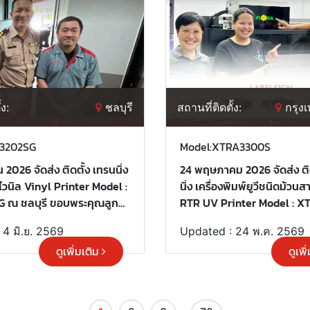
้ง:
ชลบุรี
สถานที่ติดตั้ง:
กรุง
C3202SG
Model:XTRA3300S
 2026 จัดส่ง ติดตั้ง เทรนนิ่ง
24 พฤษภาคม 2026 จัดส่ง ติด
์ไวนิล Vinyl Printer Model :
นิ่ง เครื่องพิมพ์ยูวีชนิดม้ว
 ณ ชลบุรี ขอบพระคุณลูกค้า
RTR UV Printer Model : 
ริการ "เลเบิ้ลไซน์"
ณ กรุงเทพมหานคร ขอบพระคุ
 4 มิ.ย. 2569
Updated : 24 พ.ค. 2569
เลือกใช้บริการ "เลเบิ้ลไซน์"
ดูเพิ่มเติม
ดูเพิ
...