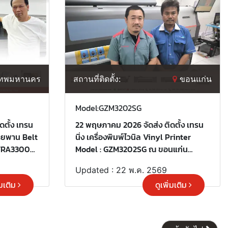
เทพมหานคร
สถานที่ติดตั้ง:
ขอนแก่น
Model:GZM3202SG
ตั้ง เทรน
22 พฤษภาคม 2026 จัดส่ง ติดตั้ง เทรน
นสายพาน Belt
นิ่ง เครื่องพิมพ์ไวนิล Vinyl Printer
XTRA3300S
Model : GZM3202SG ณ ขอนแก่น
ณลูกค้าที่
ขอบพระคุณลูกค้าที่เลือกใช้บริการ
Updated : 22 พ.ค. 2569
"เลเบิ้ลไซน์"
่มเติม
ดูเพิ่มเติม