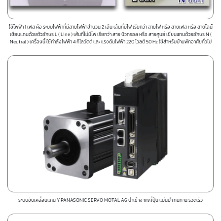
ใช้ไฟฟ้า 1 เฟส คือ ระบบไฟฟ้าที่มีสายไฟฟ้าจำนวน 2 เส้น เส้นที่มีไฟ เรียกว่า สายไฟ หรือ สายเฟส หรือ สายไลน์
เขียนแทนด้วยตัวอักษร L ( Line ) เส้นที่ไม่มีไฟ เรียกว่า สาย นิวทรอล หรือ สายศูนย์ เขียนแทนด้วยอักษร N (
Neutral ) เครื่องนี้ ใช้กำลังไฟฟ้า 4 กิโลวัตต์ และ แรงดันไฟฟ้า 220 โวลต์ 50 Hz ใช้สำหรับบ้านพักอาศัยทั่วไป
ระบบขับเคลื่อนแกน Y PANASONIC SERVO MOTAL A6 นำเข้าจากญี่ปุ่น แม่นยำ ทนทาน รวดเร็ว