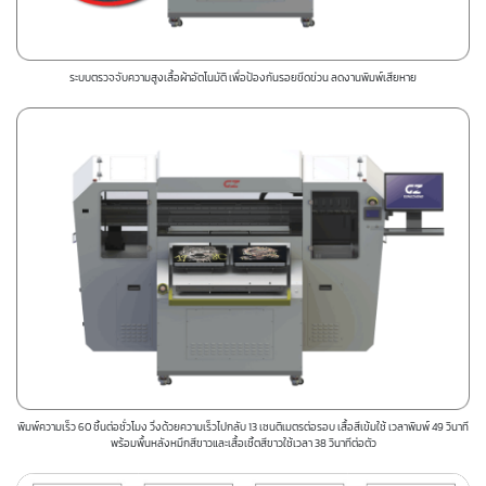
ระบบตรวจจับความสูงเสื้อผ้าอัตโนมัติ เพื่อป้องกันรอยขีดข่วน ลดงานพิมพ์เสียหาย
พิมพ์ความเร็ว 60 ชิ้นต่อชั่วโมง วิ่งด้วยความเร็วไปกลับ 13 เซนติเมตรต่อรอบ เสื้อสีเข้มใช้ เวลาพิมพ์ 49 วินาที
พร้อมพื้นหลังหมึกสีขาวและเสื้อเชิ้ตสีขาวใช้เวลา 38 วินาทีต่อตัว