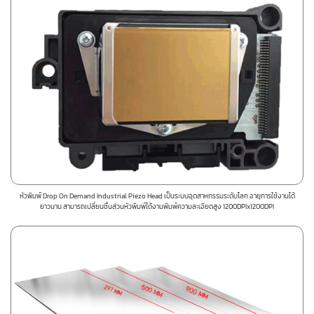
หัวพิมพ์ Drop On Demand Industrial Piezo Head เป็นระบบอุตสาหกรรมระดับโลก อายุการใช้งานได้
ยาวนาน สามารถเปลี่ยนชิ้นส่วนหัวพิมพ์ได้งานพิมพ์ความละเอียดสูง 1200DPIx1200DPI