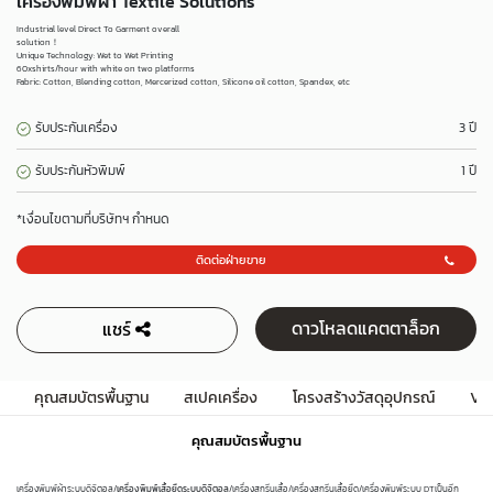
เครื่องพิมพ์ผ้า Textile Solutions
Industrial level Direct To Garment overall
solution！
Unique Technology: Wet to Wet Printing
60xshirts/hour with white on two platforms
Fabric: Cotton, Blending cotton, Mercerized cotton, Silicone oil cotton, Spandex, etc
รับประกันเครื่อง
3 ปี
รับประกันหัวพิมพ์
1 ปี
*เงื่อนไขตามที่บริษัทฯ กำหนด
ติดต่อฝ่ายขาย
ดาวโหลดแคตตาล็อก
แชร์
คุณสมบัตรพื้นฐาน
สเปคเครื่อง
โครงสร้างวัสดุอุปกรณ์
VD
คุณสมบัตรพื้นฐาน
เครื่องพิมพ์ผ้าระบบดิจิตอล/
เครื่องพิมพ์เสื้อยืดระบบดิจิตอล
/เครื่องสกรีนเสื้อ/เครื่องสกรีนเสื้อยืด/เครื่องพิมพ์ระบบ DTเป็นอีก