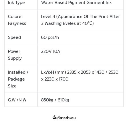
Ink Type
Water Based Pigment Garment Ink
Colore
Level 4 (Appearance Of The Print After
Fasyness
3 Washing Eveles at 40℃)
Speed
60 pcs/h
Power
220V 10A
Supply
Installed /
LxWxH (mm) 2335 x 2053 x 1430 / 2530
Package
x 2230 x 1700
Size
G.W./N.W
850kg / 610kg
พื้นที่การทำงาน