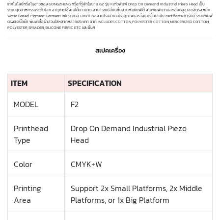
เทคโนโลยีหรือโนฮาวของ GONGZHENG หรือที่รู้จักในนาม GZ รุ่น F2หัวพิมพ์ Drop On Demand Industrial Piezo Head เป็น
ระบบอุตสาหกรรมระดับโลก อายุการใช้งานได้ยาวนาน สามารถเปลี่ยนชิ้นส่วนหัวพิมพ์ได้ งานพิมพ์ความละเอียดสูง เฉดสีตรง หมึก
Water Based Pigment Garment Ink ระบบสี CMYK+W จากโรงงาน ดีต่อสุภาพและสิ่งแวดล้อม มีใบ certificate การันตี ระบบพิมพ์
ตรงลงเนื้อผ้า พิมพ์เสื้อผ้าสวมใส่หลากหลายประเภท อาทิ INCLUDES COTTON,POLYESTER COTTON,MERCERIZED COTTON,
POLYESTER,SPANDER,SILICONE FIBRIC ETC และอื่นๆ
สเปคเครื่อง
ITEM
SPECIFICATION
MODEL
F2
Printhead
Drop On Demand Industrial Piezo
Type
Head
Color
CMYK+W
Printing
Support 2x Small Platforms, 2x Middle
Area
Platforms, or 1x Big Platform