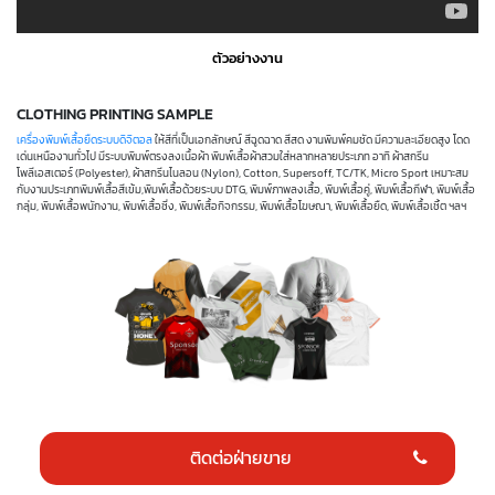
ตัวอย่างงาน
CLOTHING PRINTING SAMPLE
เครื่องพิมพ์เสื้อยืดระบบดิจิตอล
ให้สีที่เป็นเอกลักษณ์ สีฉูดฉาด สีสด งานพิมพ์คมชัด มีความละเอียดสูง โดด
เด่นเหนืองานทั่วไป มีระบบพิมพ์ตรงลงเนื้อผ้า พิมพ์เสื้อผ้าสวมใส่หลากหลายประเภท อาทิ ผ้าสกรีน
โพลีเอสเตอร์ (Polyester), ผ้าสกรีนไนลอน (Nylon), Cotton, Supersoff, TC/TK, Micro Sport เหมาะสม
กับงานประเภทพิมพ์เสื้อสีเข้ม,พิมพ์เสื้อด้วยระบบ DTG, พิมพ์ภาพลงเสื้อ, พิมพ์เสื้อคู่, พิมพ์เสื้อกีฬา, พิมพ์เสื้อ
กลุ่ม, พิมพ์เสื้อพนักงาน, พิมพ์เสื้อซิ่ง, พิมพ์เสื้อกิจกรรม, พิมพ์เสื้อโฆษณา, พิมพ์เสื้อยืด, พิมพ์เสื้อเชิ้ต ฯลฯ
ติดต่อฝ่ายขาย